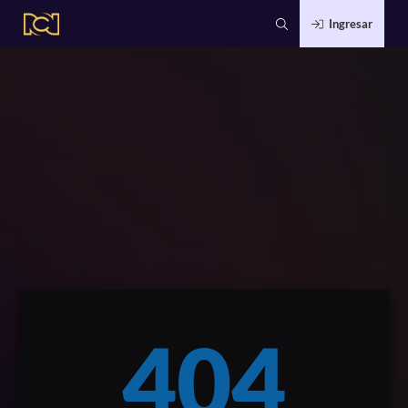
Ingresar
404