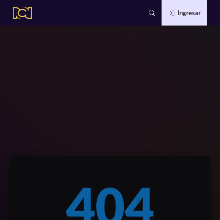
Ingresar
404