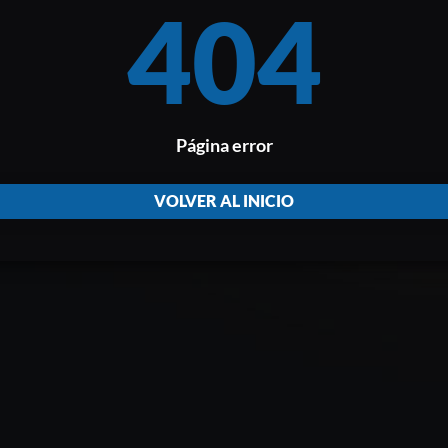
404
Página error
VOLVER AL INICIO