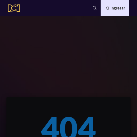
Ingresar
404