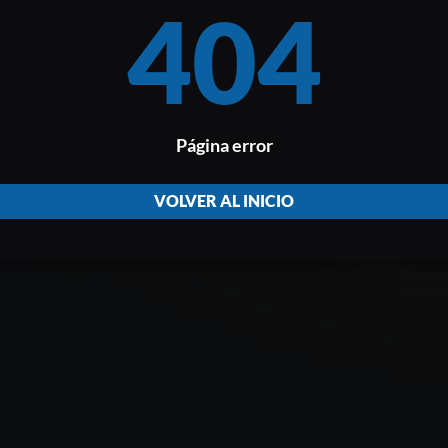
404
Página error
VOLVER AL INICIO