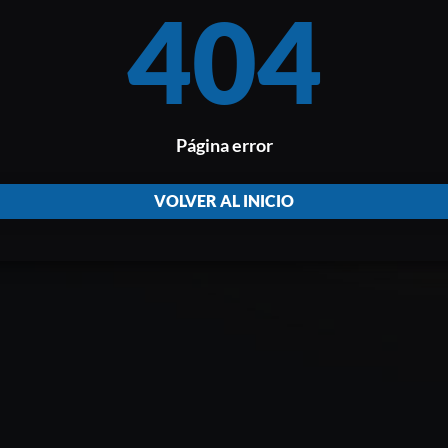
404
Página error
VOLVER AL INICIO