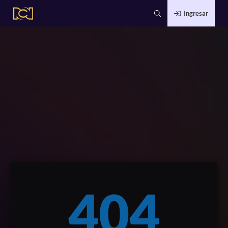
Ingresar
404