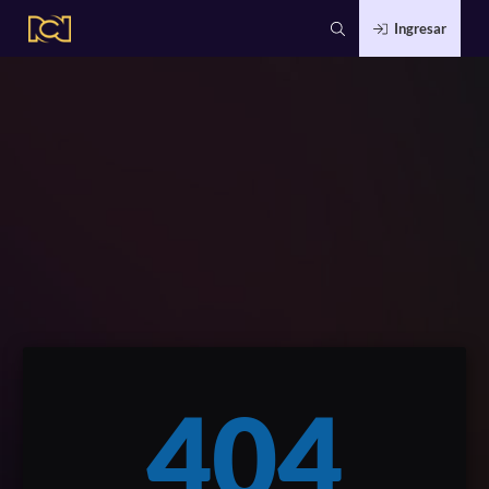
Ingresar
404