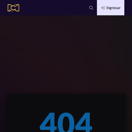
Ingresar
404