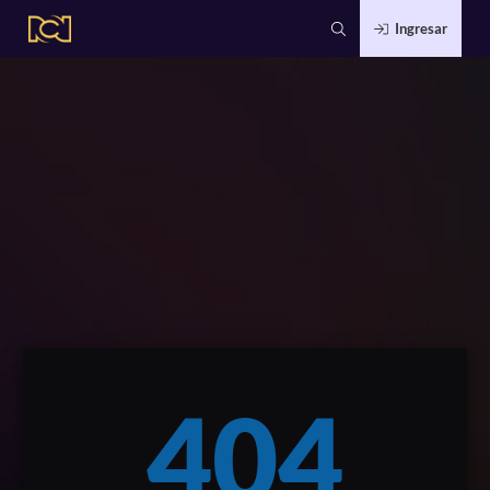
Ingresar
404