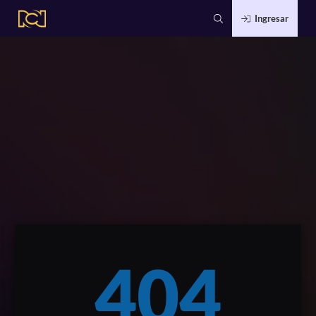
Ingresar
404