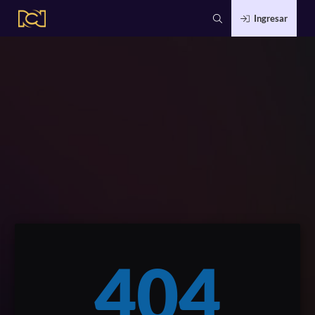
Ingresar
404