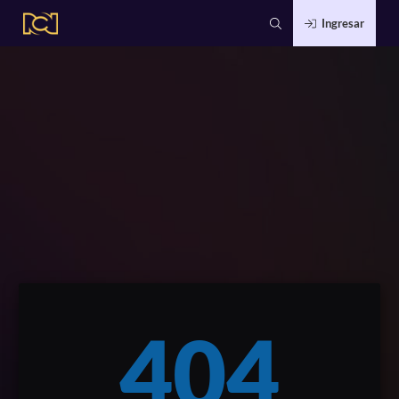
Ingresar
404