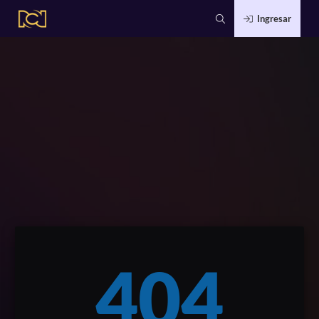
Ingresar
404