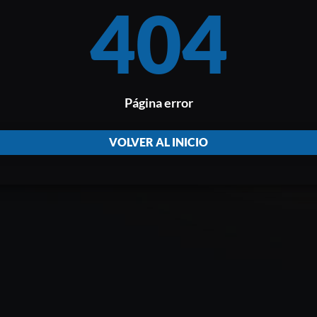
404
Página error
VOLVER AL INICIO