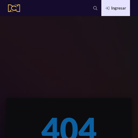
Ingresar
404