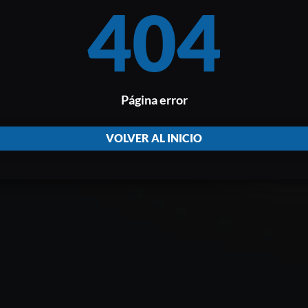
404
Página error
VOLVER AL INICIO