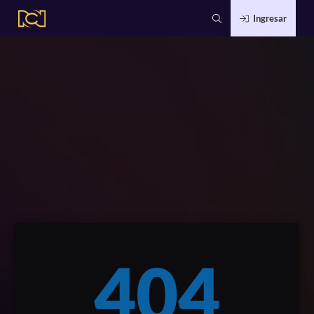
Ingresar
404