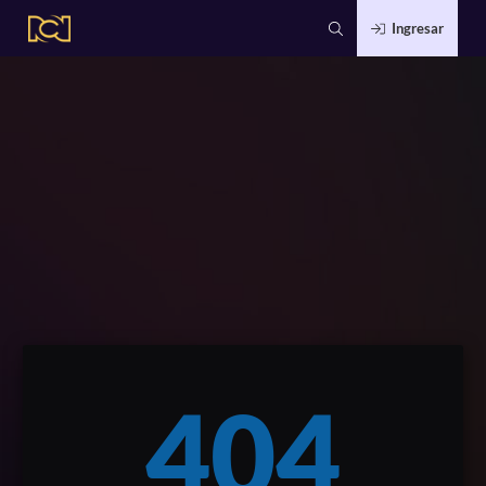
Ingresar
404