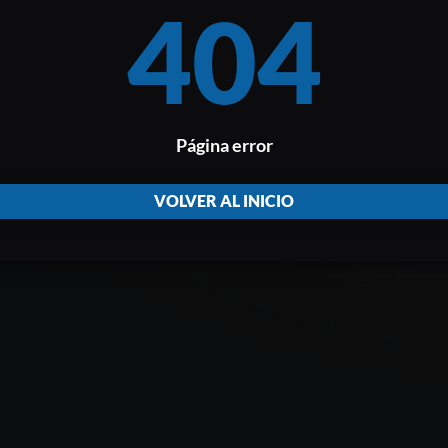
404
Página error
VOLVER AL INICIO