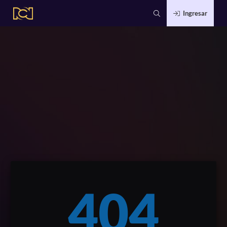
Ingresar
404