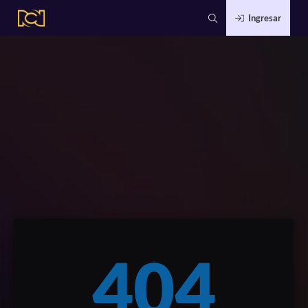
Ingresar
404