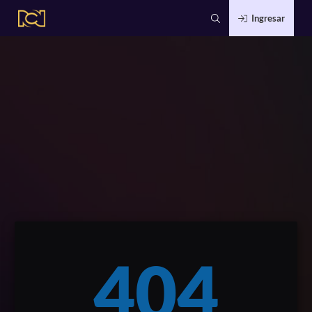
Ingresar
404