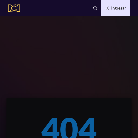
Ingresar
404