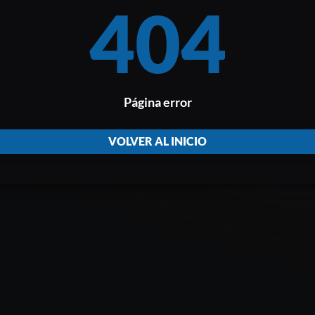
404
Página error
VOLVER AL INICIO