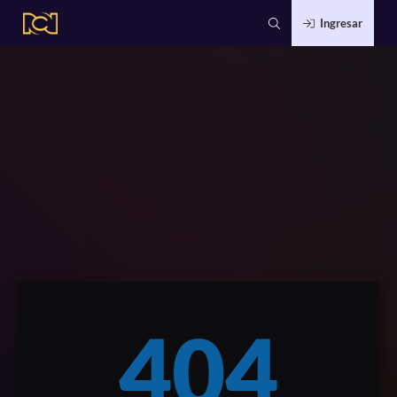
Ingresar
404