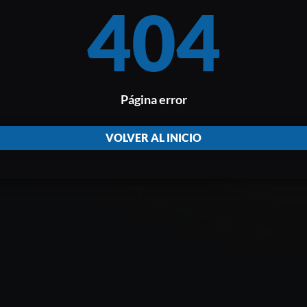
404
Página error
VOLVER AL INICIO