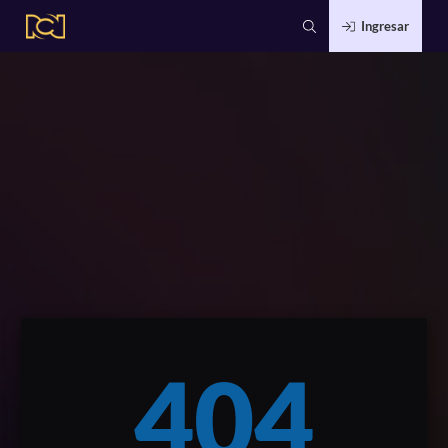
Ingresar
404