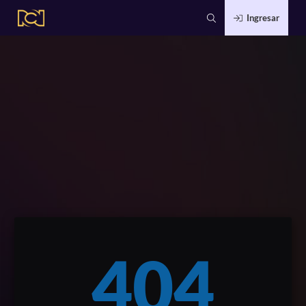
Ingresar
404