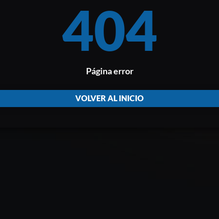
404
Página error
VOLVER AL INICIO