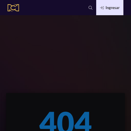
Ingresar
404