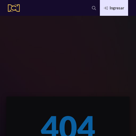
Ingresar
404