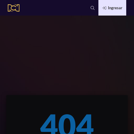
Ingresar
404