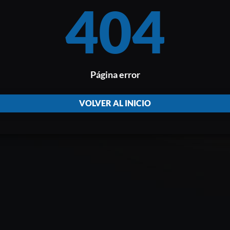
404
Página error
VOLVER AL INICIO