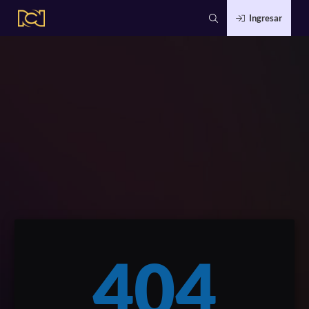
Ingresar
404