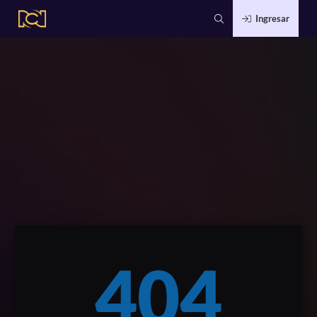
Ingresar
404