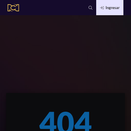
Ingresar
404