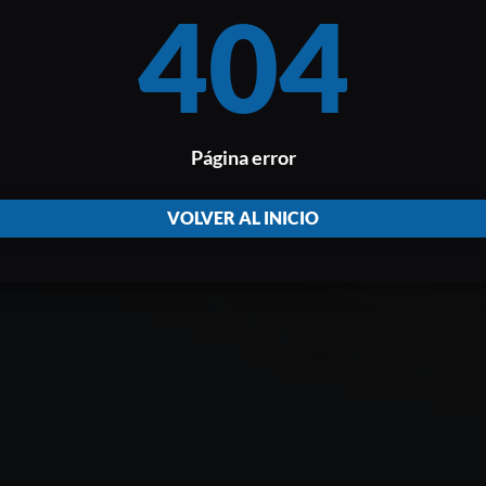
404
Página error
VOLVER AL INICIO