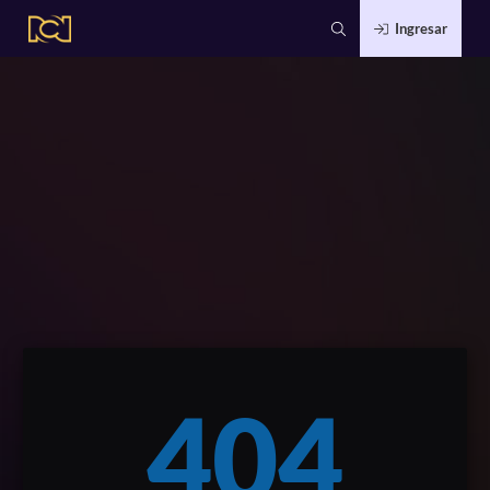
Ingresar
404