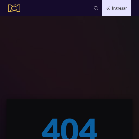
Ingresar
404