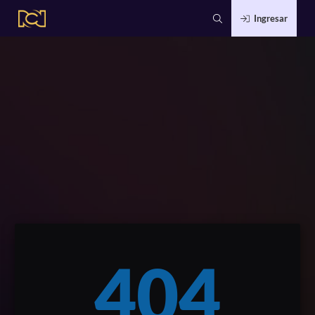
Ingresar
404