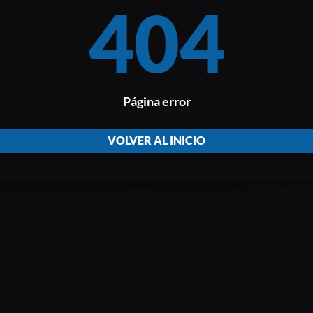
404
Página error
VOLVER AL INICIO