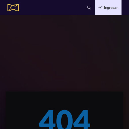
Ingresar
404