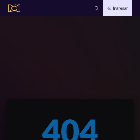
Ingresar
404