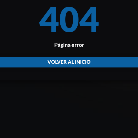
404
Página error
VOLVER AL INICIO