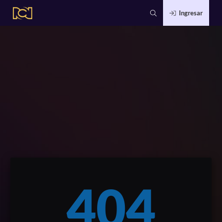
Ingresar
404