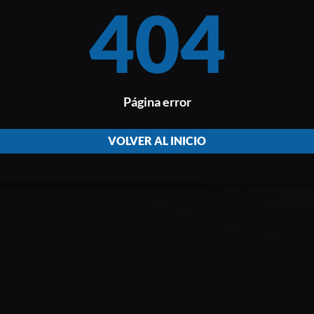
404
Página error
VOLVER AL INICIO