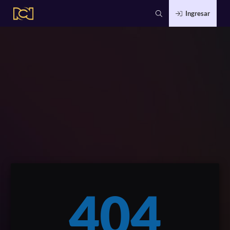
Ingresar
404