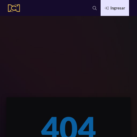
Ingresar
404