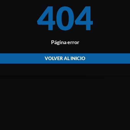
404
Página error
VOLVER AL INICIO